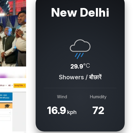
New Delhi
°C
29.9
Showers / बौछारें
Wind
Humidity
16.9
72
kph