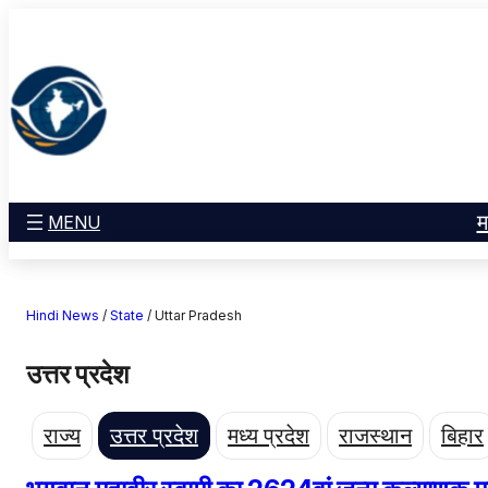
सामग्री
मनोरंजन
पर
खेल
जाएं
राज्य
आस्था
राष्ट्रीय
व्यापार
म
MENU
करियर
अंतरराष्ट्रीय
Hindi News
/
State
/
Uttar Pradesh
राशिफल
एजुकेशन
उत्तर प्रदेश
Facebook
Instagram
X
राज्य
उत्तर प्रदेश
मध्य प्रदेश
राजस्थान
बिहार