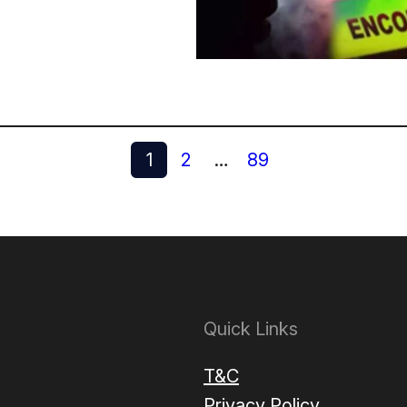
1
2
…
89
Quick Links
T&C
Privacy Policy