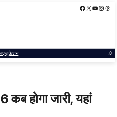
Facebook
X
YouTube
Insta
Thr
ल
एजुकेशन
 कब होगा जारी, यहां