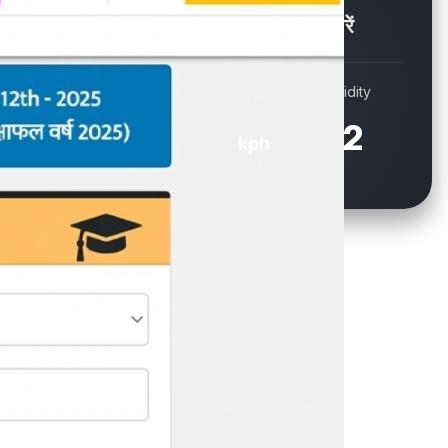
Showers / बौछारें
Wind
Humidity
16.9
72
kph