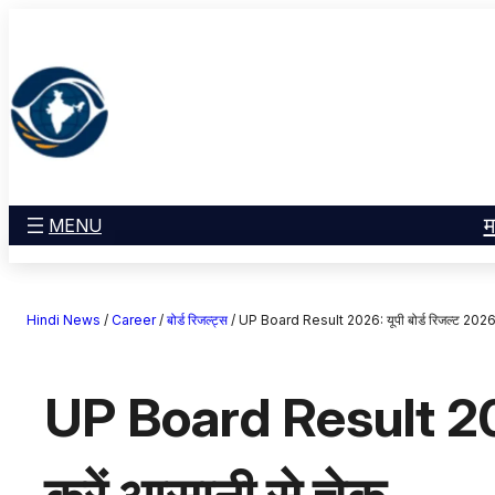
सामग्री
मनोरंजन
पर
खेल
जाएं
राज्य
आस्था
राष्ट्रीय
व्यापार
म
MENU
करियर
अंतरराष्ट्रीय
Hindi News
/
Career
/
बोर्ड रिजल्ट्स
/
UP Board Result 2026: यूपी बोर्ड रिजल्ट 2026 कब
राशिफल
एजुकेशन
UP Board Result 2026:
Facebook
Instagram
X