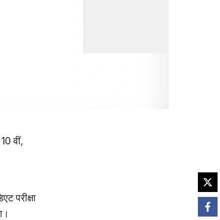
0 वीं,
एट परीक्षा
या।