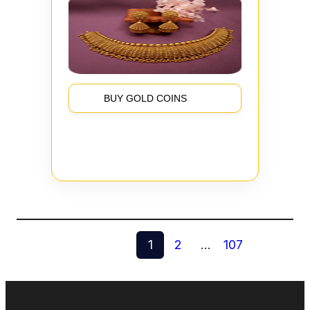
BUY GOLD COINS
1
2
…
107