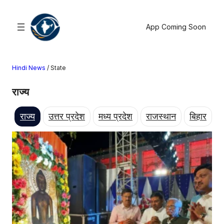
सामग्री
पर
App Coming Soon
जाएं
Hindi News
/
State
खोजें
राज्य
मनोरंजन
खेल
राज्य
उत्तर प्रदेश
मध्य प्रदेश
राजस्थान
बिहार
राज्य
आस्था
राष्ट्रीय
व्यापार
करियर
अंतरराष्ट्रीय
राशिफल