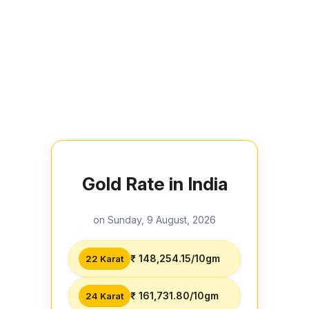
Gold Rate in India
on Sunday, 9 August, 2026
₹ 148,254.15/10gm
22 Karat
₹ 161,731.80/10gm
24 Karat