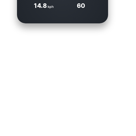
14.8
60
kph