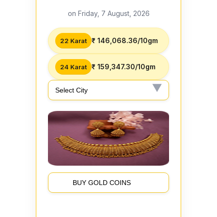
on Friday, 7 August, 2026
₹ 146,068.36/10gm
22 Karat
₹ 159,347.30/10gm
24 Karat
BUY GOLD COINS