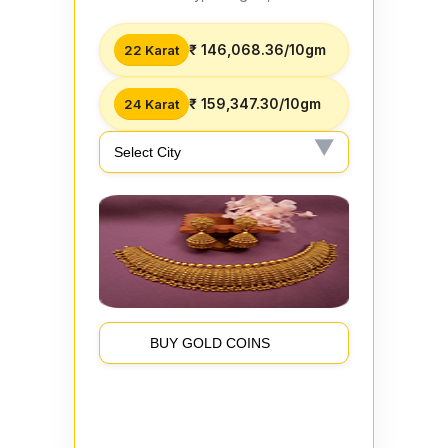
₹ 146,068.36/10gm
22 Karat
₹ 159,347.30/10gm
24 Karat
BUY GOLD COINS