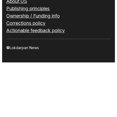
About US
Publishing principles
Ownership / Funding info
Corrections policy
Actionable feedback policy
©
Lokdarpan News