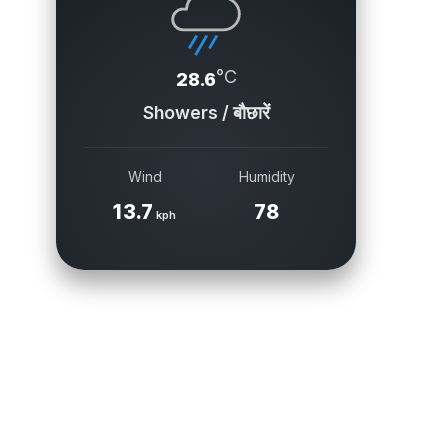
°C
28.6
Showers / बौछारें
Wind
Humidity
13.7
78
kph