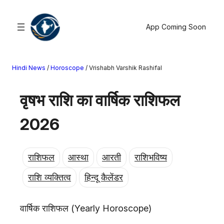
सामग्री
पर
App Coming Soon
जाएं
Hindi News
/
Horoscope
/
Vrishabh Varshik Rashifal
खोजें
वृषभ राशि का वार्षिक राशिफल
मनोरंजन
खेल
2026
राज्य
आस्था
राशिफल
आस्था
आरती
राशिभविष्य
राष्ट्रीय
व्यापार
राशि व्यक्तित्व
हिन्दू कैलेंडर
करियर
अंतरराष्ट्रीय
वार्षिक राशिफल (Yearly Horoscope)
राशिफल