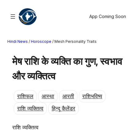
सामग्री
पर
App Coming Soon
जाएं
Hindi News
/
Horoscope
/
Mesh Personality Traits
खोजें
मेष राशि के व्यक्ति का गुण, स्वभाव
मनोरंजन
खेल
और व्यक्तित्व
राज्य
आस्था
राशिफल
आस्था
आरती
राशिभविष्य
राष्ट्रीय
व्यापार
राशि व्यक्तित्व
हिन्दू कैलेंडर
करियर
अंतरराष्ट्रीय
राशि व्यक्तित्व
राशिफल