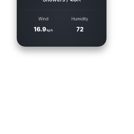
Wind
Humidity
16.9
72
kph