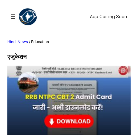
सामग्री
पर
App Coming Soon
जाएं
Hindi News
/
Education
खोजें
एजुकेशन
मनोरंजन
खेल
राज्य
आस्था
राष्ट्रीय
व्यापार
करियर
अंतरराष्ट्रीय
राशिफल