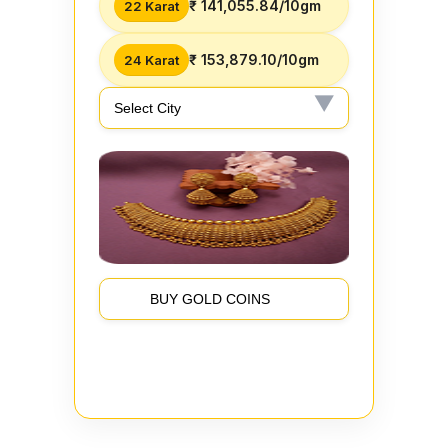
₹ 141,055.84/10gm
22 Karat
₹ 153,879.10/10gm
24 Karat
BUY GOLD COINS