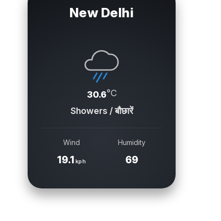
New Delhi
°C
30.6
Showers / बौछारें
Wind
Humidity
19.1
69
kph