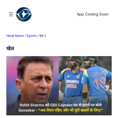
सामग्री
पर
App Coming Soon
जाएं
Hindi News
/
Sports
/
पृष्ठ 2
खोजें
खेल
मनोरंजन
खेल
राज्य
आस्था
राष्ट्रीय
व्यापार
करियर
अंतरराष्ट्रीय
राशिफल