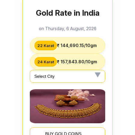
Gold Rate in India
on Thursday, 6 August, 2026
₹ 144,690.15/10gm
22 Karat
₹ 157,843.80/10gm
24 Karat
BUY GOLD COINS