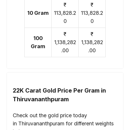
₹
₹
10 Gram
113,828.2
113,828.2
0
0
₹
₹
100
1,138,282
1,138,282
Gram
.00
.00
22K Carat Gold Price Per Gram in
Thiruvananthpuram
Check out the gold price today
in Thiruvananthpuram for different weights