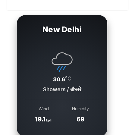
New Delhi
°C
30.6
Showers / बौछारें
Wind
Humidity
19.1
69
kph