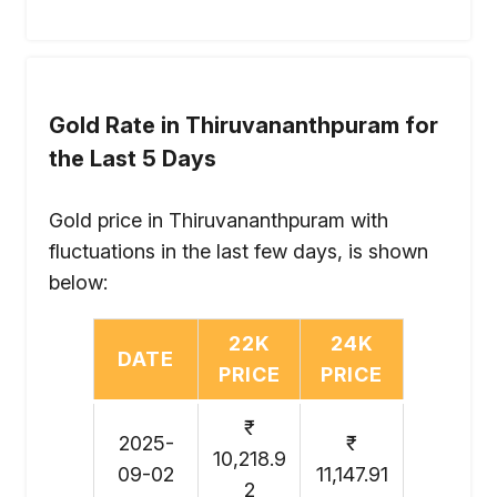
Gold Rate in Thiruvananthpuram for
the Last 5 Days
Gold price in Thiruvananthpuram with
fluctuations in the last few days, is shown
below:
22K
24K
DATE
PRICE
PRICE
₹
2025-
₹
10,218.9
09-02
11,147.91
2