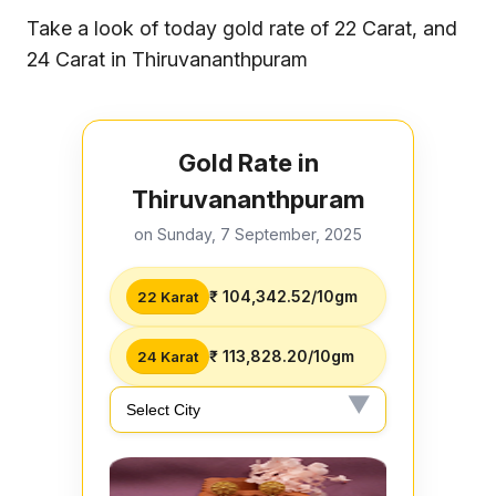
एजुकेशन
Take a look of today gold rate of 22 Carat, and
Facebook
Instagram
X
24 Carat in Thiruvananthpuram
Gold Rate in
Thiruvananthpuram
on Sunday, 7 September, 2025
₹ 104,342.52/10gm
22 Karat
₹ 113,828.20/10gm
24 Karat