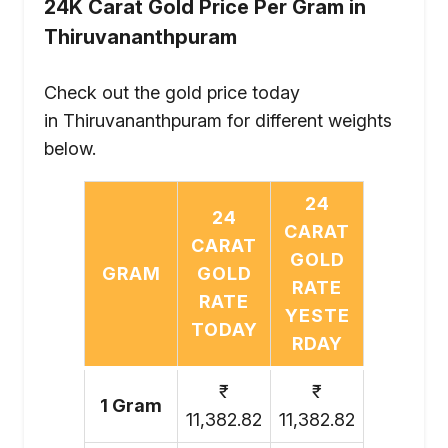
24K Carat Gold Price Per Gram in
Thiruvananthpuram
Check out the gold price today
in Thiruvananthpuram for different weights
below.
24
24
CARAT
CARAT
GOLD
GRAM
GOLD
RATE
RATE
YESTE
TODAY
RDAY
₹
₹
1 Gram
11,382.82
11,382.82