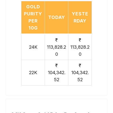
GOLD
PURITY
YESTE
TODAY
PER
RDAY
10G
₹
₹
24K
113,828.2
113,828.2
0
0
₹
₹
22K
104,342.
104,342.
52
52