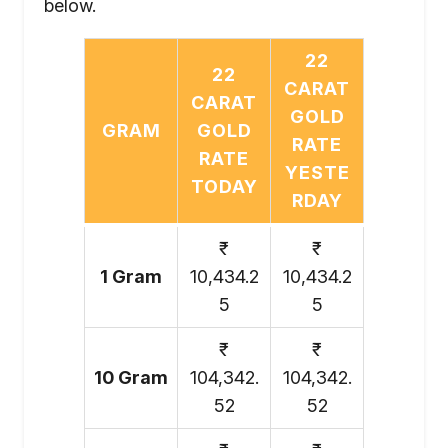
below.
22
22
CARAT
CARAT
GOLD
GRAM
GOLD
RATE
RATE
YESTE
TODAY
RDAY
₹
₹
1 Gram
10,434.2
10,434.2
5
5
₹
₹
10 Gram
104,342.
104,342.
52
52