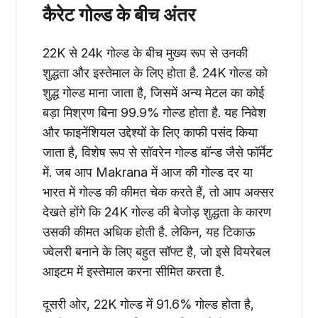
कैरेट गोल्ड के बीच अंतर
22K से 24k गोल्ड के बीच मुख्य रूप से उनकी
शुद्धता और इस्तेमाल के लिए होता है. 24K गोल्ड को
शुद्ध गोल्ड माना जाता है, जिसमें अन्य मेटल का कोई
बड़ा मिश्रण बिना 99.9% गोल्ड होता है. यह निवेश
और फाइनेंशियल उद्देश्यों के लिए काफी पसंद किया
जाता है, विशेष रूप से सॉवरेन गोल्ड बॉन्ड जैसे फॉर्मेट
में. जब आप Makrana में आज की गोल्ड दर या
भारत में गोल्ड की कीमत चेक करते हैं, तो आप अक्सर
देखते होंगे कि 24K गोल्ड की बेजोड़ शुद्धता के कारण
उसकी कीमत अधिक होती है. लेकिन, यह टिकाऊ
ज्वेलरी बनाने के लिए बहुत सॉफ्ट है, जो इसे वियरेबल
आइटम में इस्तेमाल करना सीमित करता है.
दूसरी ओर, 22K गोल्ड में 91.6% गोल्ड होता है,