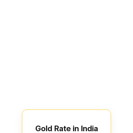
Gold Rate in India