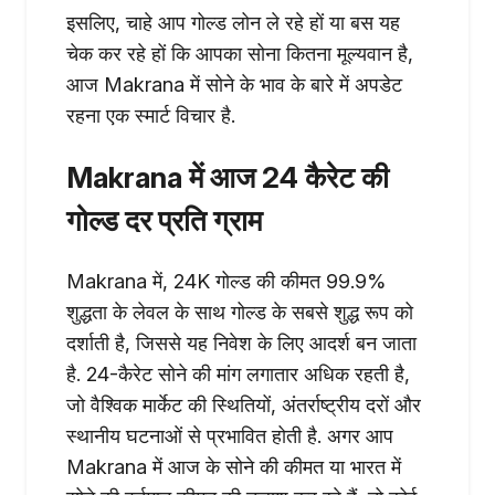
इसलिए, चाहे आप गोल्ड लोन ले रहे हों या बस यह
चेक कर रहे हों कि आपका सोना कितना मूल्यवान है,
आज Makrana में सोने के भाव के बारे में अपडेट
रहना एक स्मार्ट विचार है.
Makrana में आज 24 कैरेट की
गोल्ड दर प्रति ग्राम
Makrana में, 24K गोल्ड की कीमत 99.9%
शुद्धता के लेवल के साथ गोल्ड के सबसे शुद्ध रूप को
दर्शाती है, जिससे यह निवेश के लिए आदर्श बन जाता
है. 24-कैरेट सोने की मांग लगातार अधिक रहती है,
जो वैश्विक मार्केट की स्थितियों, अंतर्राष्ट्रीय दरों और
स्थानीय घटनाओं से प्रभावित होती है. अगर आप
Makrana में आज के सोने की कीमत या भारत में