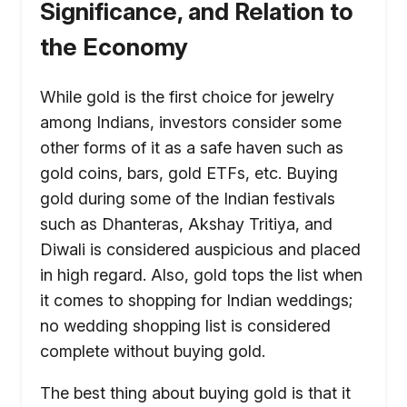
Significance, and Relation to
the Economy
While gold is the first choice for jewelry
among Indians, investors consider some
other forms of it as a safe haven such as
gold coins, bars, gold ETFs, etc. Buying
gold during some of the Indian festivals
such as Dhanteras, Akshay Tritiya, and
Diwali is considered auspicious and placed
in high regard. Also, gold tops the list when
it comes to shopping for Indian weddings;
no wedding shopping list is considered
complete without buying gold.
The best thing about buying gold is that it