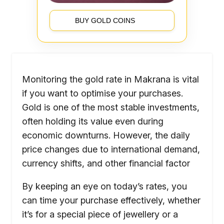
BUY GOLD COINS
Monitoring the gold rate in Makrana is vital
if you want to optimise your purchases.
Gold is one of the most stable investments,
often holding its value even during
economic downturns. However, the daily
price changes due to international demand,
currency shifts, and other financial factor
By keeping an eye on today’s rates, you
can time your purchase effectively, whether
it’s for a special piece of jewellery or a