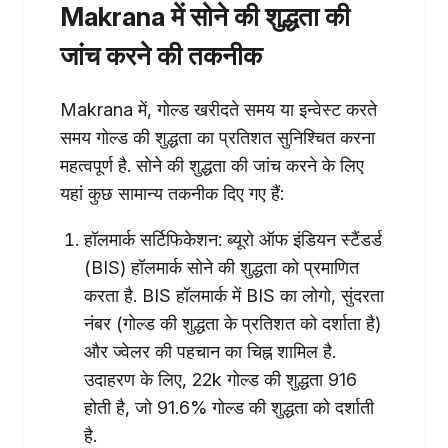
Makrana में सोने की शुद्धता की
जांच करने की तकनीक
Makrana में, गोल्ड खरीदते समय या इन्वेस्ट करते
समय गोल्ड की शुद्धता का प्रतिशत सुनिश्चित करना
महत्वपूर्ण है. सोने की शुद्धता की जांच करने के लिए
यहां कुछ सामान्य तकनीक दिए गए हैं:
हॉलमार्क सर्टिफिकेशन: ब्यूरो ऑफ इंडियन स्टैंडर्ड
(BIS) हॉलमार्क सोने की शुद्धता को प्रमाणित
करता है. BIS हॉलमार्क में BIS का लोगो, सुंदरता
नंबर (गोल्ड की शुद्धता के प्रतिशत को दर्शाता है)
और ज्वेलर की पहचान का चिह्न शामिल है.
उदाहरण के लिए, 22k गोल्ड की शुद्धता 916
होती है, जो 91.6% गोल्ड की शुद्धता को दर्शाती
है.