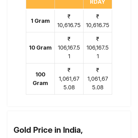
RDAY
₹
₹
1 Gram
10,616.75
10,616.75
₹
₹
10 Gram
106,167.5
106,167.5
1
1
₹
₹
100
1,061,67
1,061,67
Gram
5.08
5.08
Gold Price in India,