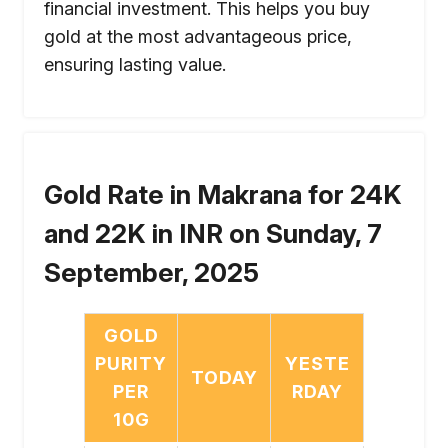
financial investment. This helps you buy
gold at the most advantageous price,
ensuring lasting value.
Gold Rate in Makrana for 24K
and 22K in INR on Sunday, 7
September, 2025
GOLD
PURITY
YESTE
TODAY
PER
RDAY
10G