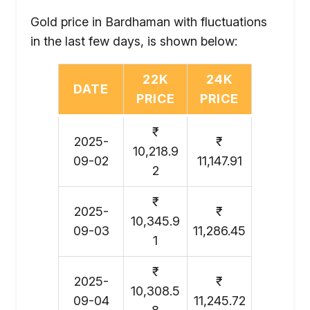
Gold price in Bardhaman with fluctuations
in the last few days, is shown below:
22K
24K
DATE
PRICE
PRICE
₹
2025-
₹
10,218.9
09-02
11,147.91
2
₹
2025-
₹
10,345.9
09-03
11,286.45
1
₹
2025-
₹
10,308.5
09-04
11,245.72