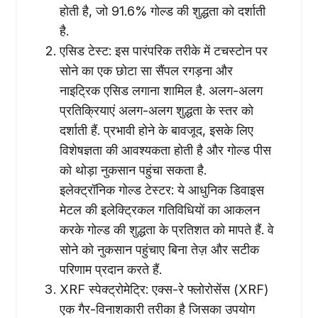
होती है, जो 91.6% गोल्ड की शुद्धता को दर्शाती
है.
एसिड टेस्ट: इस पारंपरिक तरीके में टचस्टोन पर
सोने का एक छोटा सा सैंपल रगड़ना और
नाइट्रिक एसिड लगाना शामिल है. अलग-अलग
प्रतिक्रियाएं अलग-अलग शुद्धता के स्तर को
दर्शाती हैं. प्रभावी होने के बावजूद, इसके लिए
विशेषज्ञता की आवश्यकता होती है और गोल्ड पीस
को थोड़ा नुकसान पहुंचा सकता है.
इलेक्ट्रॉनिक गोल्ड टेस्टर: ये आधुनिक डिवाइस
मेटल की इलेक्ट्रिकल गतिविधियों का आकलन
करके गोल्ड की शुद्धता के प्रतिशत को मापते हैं. वे
सोने को नुकसान पहुंचाए बिना तेज़ और सटीक
परिणाम प्रदान करते हैं.
XRF स्पेक्ट्रोमेट्रि: एक्स-रे फ्लोरोसेंस (XRF)
एक गैर-विनाशकारी तरीका है जिसका उपयोग