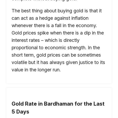
The best thing about buying gold is that it
can act as a hedge against inflation
whenever there is a fall in the economy.
Gold prices spike when there is a dip in the
interest rates – which is directly
proportional to economic strength. In the
short term, gold prices can be sometimes
volatile but it has always given justice to its
value in the longer run.
Gold Rate in Bardhaman for the Last
5 Days