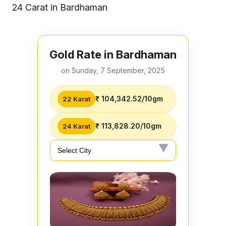
एजुकेशन
24 Carat in Bardhaman
Facebook
Instagram
X
Gold Rate in Bardhaman
on Sunday, 7 September, 2025
₹ 104,342.52/10gm
22 Karat
₹ 113,828.20/10gm
24 Karat