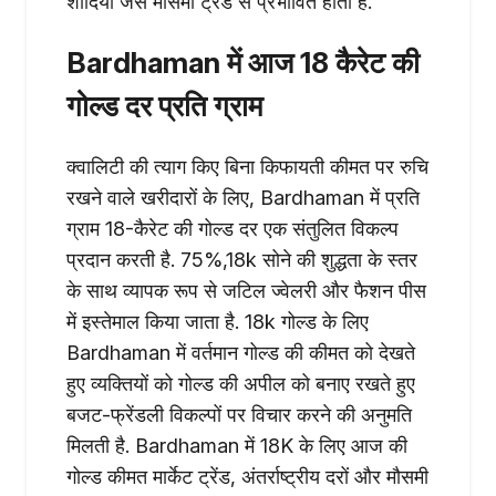
शादियों जैसे मौसमी ट्रेंड से प्रभावित होती है.
Bardhaman में आज 18 कैरेट की
गोल्ड दर प्रति ग्राम
क्वालिटी की त्याग किए बिना किफायती कीमत पर रुचि
रखने वाले खरीदारों के लिए, Bardhaman में प्रति
ग्राम 18-कैरेट की गोल्ड दर एक संतुलित विकल्प
प्रदान करती है. 75%,18k सोने की शुद्धता के स्तर
के साथ व्यापक रूप से जटिल ज्वेलरी और फैशन पीस
में इस्तेमाल किया जाता है. 18k गोल्ड के लिए
Bardhaman में वर्तमान गोल्ड की कीमत को देखते
हुए व्यक्तियों को गोल्ड की अपील को बनाए रखते हुए
बजट-फ्रेंडली विकल्पों पर विचार करने की अनुमति
मिलती है. Bardhaman में 18K के लिए आज की
गोल्ड कीमत मार्केट ट्रेंड, अंतर्राष्ट्रीय दरों और मौसमी