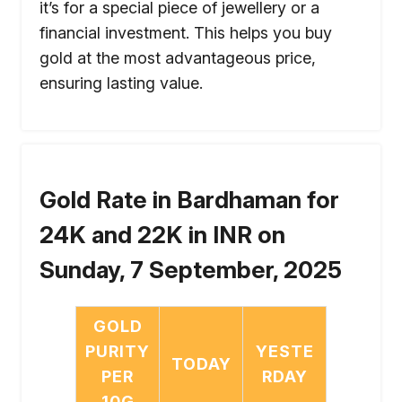
it’s for a special piece of jewellery or a
financial investment. This helps you buy
gold at the most advantageous price,
ensuring lasting value.
Gold Rate in Bardhaman for
24K and 22K in INR on
Sunday, 7 September, 2025
GOLD
PURITY
YESTE
TODAY
PER
RDAY
10G