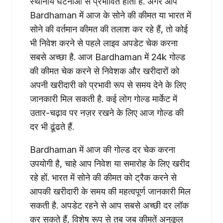
स्थानीय घटनाओं से प्रभावित होती है. अगर आप
Bardhaman में आज के सोने की कीमत या भारत में
सोने की वर्तमान कीमत की तलाश कर रहे हैं, तो कोई
भी निवेश करने से पहले लाइव अपडेट चेक करना
सबसे अच्छा है. आज Bardhaman में 24k गोल्ड
की कीमत चेक करने से निवेशक और खरीदारों को
अपनी खरीदारी को प्रभावी रूप से समय देने के लिए
जानकारी मिल सकती है. कई लोग गोल्ड मार्केट में
उतार-चढ़ाव पर नज़र रखने के लिए आज गोल्ड की
दर भी ढूंढते हैं.
Bardhaman में आज की गोल्ड दर चेक करना
उपयोगी है, चाहे आप निवेश या समारोह के लिए खरीद
रहे हों. भारत में सोने की कीमत को ट्रैक करने से
आपकी खरीदारी के समय की महत्वपूर्ण जानकारी मिल
सकती है. अपडेट रहने से आप सबसे अच्छी दर लॉक
कर सकते हैं, विशेष रूप से तब जब कीमतें अनुकूल