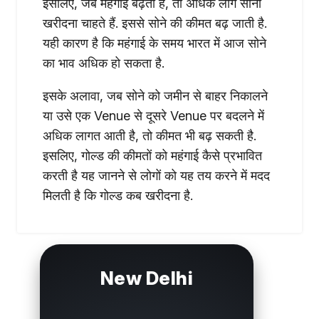
इसलिए, जब महंगाई बढ़ती है, तो अधिक लोग सोना
खरीदना चाहते हैं. इससे सोने की कीमत बढ़ जाती है.
यही कारण है कि महंगाई के समय भारत में आज सोने
का भाव अधिक हो सकता है.
इसके अलावा, जब सोने को जमीन से बाहर निकालने
या उसे एक Venue से दूसरे Venue पर बदलने में
अधिक लागत आती है, तो कीमत भी बढ़ सकती है.
इसलिए, गोल्ड की कीमतों को महंगाई कैसे प्रभावित
करती है यह जानने से लोगों को यह तय करने में मदद
मिलती है कि गोल्ड कब खरीदना है.
New Delhi