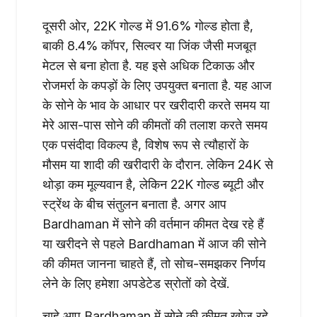
दूसरी ओर, 22K गोल्ड में 91.6% गोल्ड होता है,
बाकी 8.4% कॉपर, सिल्वर या जिंक जैसी मजबूत
मेटल से बना होता है. यह इसे अधिक टिकाऊ और
रोजमर्रा के कपड़ों के लिए उपयुक्त बनाता है. यह आज
के सोने के भाव के आधार पर खरीदारी करते समय या
मेरे आस-पास सोने की कीमतों की तलाश करते समय
एक पसंदीदा विकल्प है, विशेष रूप से त्यौहारों के
मौसम या शादी की खरीदारी के दौरान. लेकिन 24K से
थोड़ा कम मूल्यवान है, लेकिन 22K गोल्ड ब्यूटी और
स्ट्रेंथ के बीच संतुलन बनाता है. अगर आप
Bardhaman में सोने की वर्तमान कीमत देख रहे हैं
या खरीदने से पहले Bardhaman में आज की सोने
की कीमत जानना चाहते हैं, तो सोच-समझकर निर्णय
लेने के लिए हमेशा अपडेटेड स्रोतों को देखें.
चाहे आप Bardhaman में सोने की कीमत खोज रहे