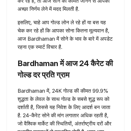
कर रहे हैं, तो आज सोने की कीमत जानने से आपको
अच्छा निर्णय लेने में मदद मिलती है.
इसलिए, चाहे आप गोल्ड लोन ले रहे हों या बस यह
चेक कर रहे हों कि आपका सोना कितना मूल्यवान है,
आज Bardhaman में सोने के भाव के बारे में अपडेट
रहना एक स्मार्ट विचार है.
Bardhaman में आज 24 कैरेट की
गोल्ड दर प्रति ग्राम
Bardhaman में, 24K गोल्ड की कीमत 99.9%
शुद्धता के लेवल के साथ गोल्ड के सबसे शुद्ध रूप को
दर्शाती है, जिससे यह निवेश के लिए आदर्श बन जाता
है. 24-कैरेट सोने की मांग लगातार अधिक रहती है,
जो वैश्विक मार्केट की स्थितियों, अंतर्राष्ट्रीय दरों और