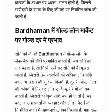
कारकों के आधार पर अलग-अलग होती है, जिससे
खरीदारी के समय के लिए कीमतों पर नियमित जांच की
जाती है.
Bardhaman में गोल्ड लोन मार्केट
पर गोल्ड दर में प्रभाव
सोने की कीमतें Bardhaman में गोल्ड लोन के
लैंडस्केप को सीधे प्रभावित करती हैं. जब सोने का
भाव बढ़ता है, तो गिरवी रखे गए सोने की वैल्यू बढ़
जाती है, जिससे उधारकर्ताओं को अधिक लोन राशि
का लाभ उठाने की सुविधा मिलती है. दूसरी ओर, गोल्ड
की कीमतों में गिरावट लोन-टू-वैल्यू रेशियो को कम
करती है, जिससे स्वीकृत राशि कम हो जाती है. यह
बदलाव उधारकर्ता के व्यवहार और लेंडिंग पैटर्न को
निर्धारित करने में महत्वपूर्ण भूमिका निभाता है. यहां कुछ