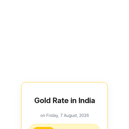
Gold Rate in India
on Friday, 7 August, 2026