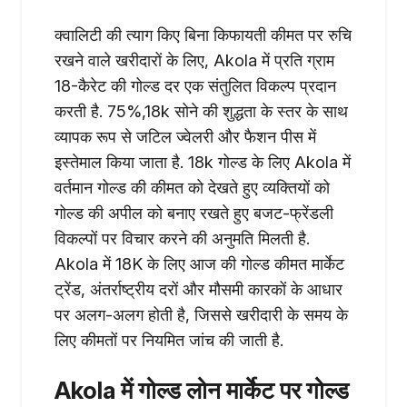
क्वालिटी की त्याग किए बिना किफायती कीमत पर रुचि
रखने वाले खरीदारों के लिए, Akola में प्रति ग्राम
18-कैरेट की गोल्ड दर एक संतुलित विकल्प प्रदान
करती है. 75%,18k सोने की शुद्धता के स्तर के साथ
व्यापक रूप से जटिल ज्वेलरी और फैशन पीस में
इस्तेमाल किया जाता है. 18k गोल्ड के लिए Akola में
वर्तमान गोल्ड की कीमत को देखते हुए व्यक्तियों को
गोल्ड की अपील को बनाए रखते हुए बजट-फ्रेंडली
विकल्पों पर विचार करने की अनुमति मिलती है.
Akola में 18K के लिए आज की गोल्ड कीमत मार्केट
ट्रेंड, अंतर्राष्ट्रीय दरों और मौसमी कारकों के आधार
पर अलग-अलग होती है, जिससे खरीदारी के समय के
लिए कीमतों पर नियमित जांच की जाती है.
Akola में गोल्ड लोन मार्केट पर गोल्ड