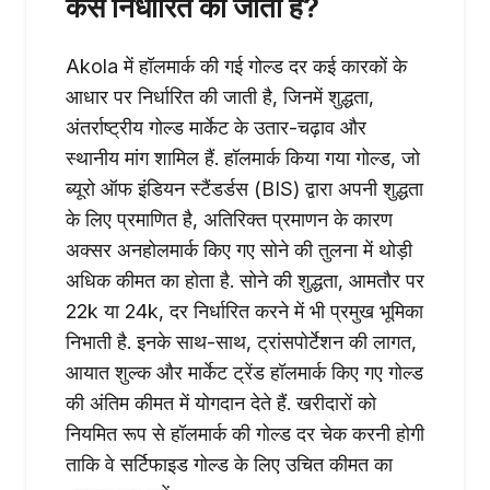
कैसे निर्धारित की जाती है?
Akola में हॉलमार्क की गई गोल्ड दर कई कारकों के
आधार पर निर्धारित की जाती है, जिनमें शुद्धता,
अंतर्राष्ट्रीय गोल्ड मार्केट के उतार-चढ़ाव और
स्थानीय मांग शामिल हैं. हॉलमार्क किया गया गोल्ड, जो
ब्यूरो ऑफ इंडियन स्टैंडर्डस (BIS) द्वारा अपनी शुद्धता
के लिए प्रमाणित है, अतिरिक्त प्रमाणन के कारण
अक्सर अनहोलमार्क किए गए सोने की तुलना में थोड़ी
अधिक कीमत का होता है. सोने की शुद्धता, आमतौर पर
22k या 24k, दर निर्धारित करने में भी प्रमुख भूमिका
निभाती है. इनके साथ-साथ, ट्रांसपोर्टेशन की लागत,
आयात शुल्क और मार्केट ट्रेंड हॉलमार्क किए गए गोल्ड
की अंतिम कीमत में योगदान देते हैं. खरीदारों को
नियमित रूप से हॉलमार्क की गोल्ड दर चेक करनी होगी
ताकि वे सर्टिफाइड गोल्ड के लिए उचित कीमत का