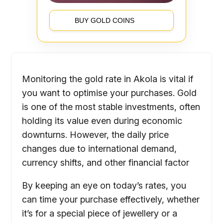
BUY GOLD COINS
Monitoring the gold rate in Akola is vital if
you want to optimise your purchases. Gold
is one of the most stable investments, often
holding its value even during economic
downturns. However, the daily price
changes due to international demand,
currency shifts, and other financial factor
By keeping an eye on today’s rates, you
can time your purchase effectively, whether
it’s for a special piece of jewellery or a