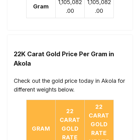
1,105,082
1,105,082
Gram
.00
.00
22K Carat Gold Price Per Gram in
Akola
Check out the gold price today in Akola for
different weights below.
22
22
CARAT
CARAT
GOLD
GRAM
GOLD
RATE
RATE