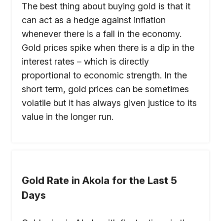
The best thing about buying gold is that it
can act as a hedge against inflation
whenever there is a fall in the economy.
Gold prices spike when there is a dip in the
interest rates – which is directly
proportional to economic strength. In the
short term, gold prices can be sometimes
volatile but it has always given justice to its
value in the longer run.
Gold Rate in Akola for the Last 5
Days