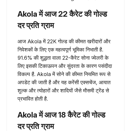
Akola में आज 22 कैरेट की गोल्ड
दर प्रति ग्राम
आज Akola में 22K गोल्ड की कीमत खरीदारों और
निवेशकों के लिए एक महत्वपूर्ण भूमिका निभाती है.
91.6% की शुद्धता वाला 22-कैरेट सोना ज्वेलरी के
लिए इसकी टिकाऊपन और सुंदरता के कारण पसंदीदा
विकल्प है. Akola में सोने की कीमत नियमित रूप से
अपडेट की जाती है और यह करेंसी एक्सचेंज, आयात
शुल्क और त्योहारों और शादियों जैसे मौसमी ट्रेंड से
प्रभावित होती है.
Akola में आज 18 कैरेट की गोल्ड
दर प्रति ग्राम