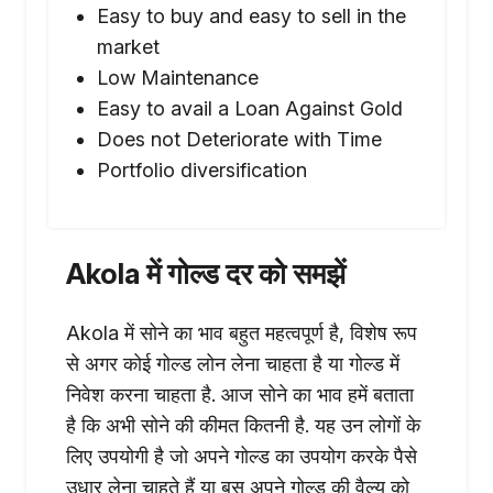
Easy to buy and easy to sell in the
market
Low Maintenance
Easy to avail a Loan Against Gold
Does not Deteriorate with Time
Portfolio diversification
Akola में गोल्ड दर को समझें
Akola में सोने का भाव बहुत महत्वपूर्ण है, विशेष रूप
से अगर कोई गोल्ड लोन लेना चाहता है या गोल्ड में
निवेश करना चाहता है. आज सोने का भाव हमें बताता
है कि अभी सोने की कीमत कितनी है. यह उन लोगों के
लिए उपयोगी है जो अपने गोल्ड का उपयोग करके पैसे
उधार लेना चाहते हैं या बस अपने गोल्ड की वैल्यू को