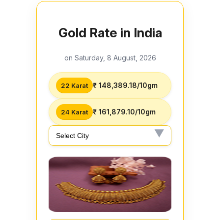
Gold Rate in India
on Saturday, 8 August, 2026
₹ 148,389.18/10gm
22 Karat
₹ 161,879.10/10gm
24 Karat