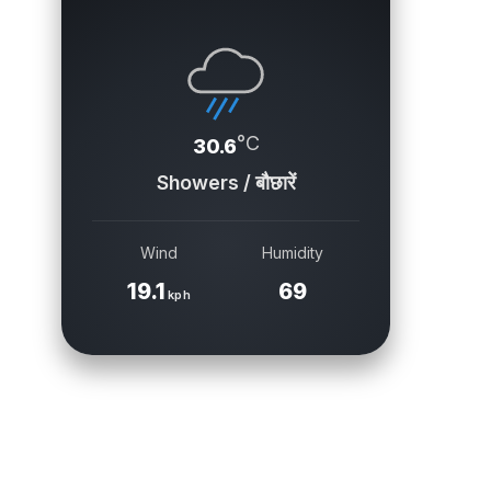
°C
30.6
Showers / बौछारें
Wind
Humidity
19.1
69
kph