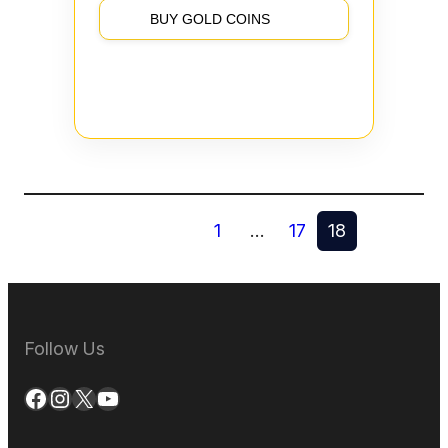
BUY GOLD COINS
1
…
17
18
Follow Us
Facebook
Instagram
X
YouTube