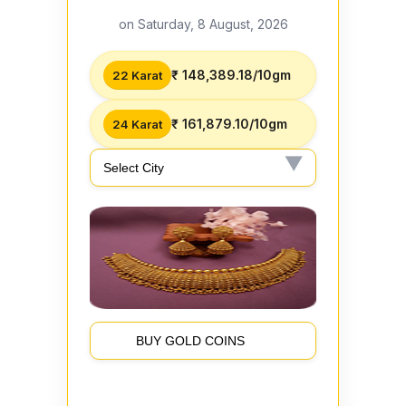
on Saturday, 8 August, 2026
₹ 148,389.18/10gm
22 Karat
₹ 161,879.10/10gm
24 Karat
BUY GOLD COINS