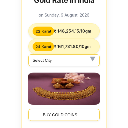
Gold Rate in India
on Sunday, 9 August, 2026
₹ 148,254.15/10gm
22 Karat
₹ 161,731.80/10gm
24 Karat
BUY GOLD COINS