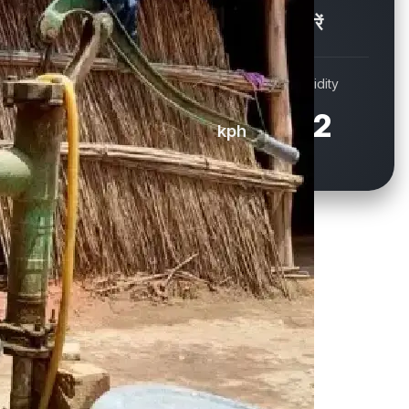
Showers / बौछारें
Wind
Humidity
16.9
72
kph