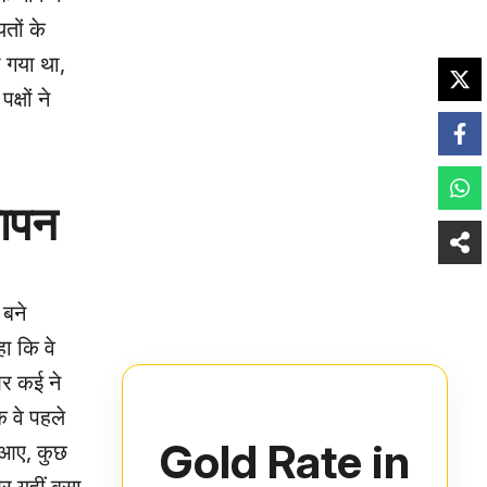
तों के
ा गया था,
्षों ने
यापन
 बने
हा कि वे
और कई ने
ि वे पहले
Gold Rate in
ं आए, कुछ