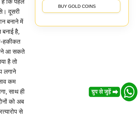
 है कि पहले
BUY GOLD COINS
बसे। दूसरी
 बनाने में
 बनाई है,
वास‑हकीकत
ामने आ सकते
या है तो
प लगाने
तनाव कम
गा, साथ ही
ोनों को अब
त्यारोप से