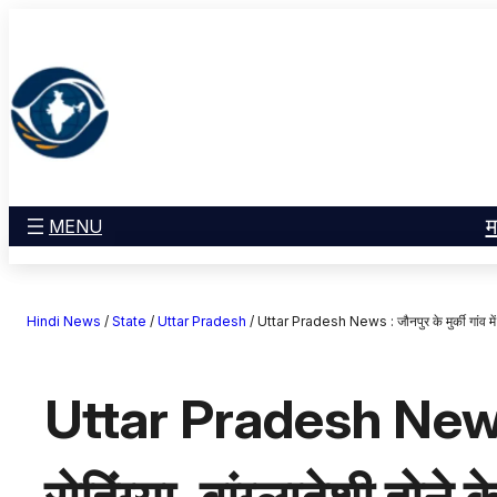
सामग्री
मनोरंजन
पर
खेल
जाएं
राज्य
आस्था
राष्ट्रीय
व्यापार
म
MENU
करियर
अंतरराष्ट्रीय
Hindi News
/
State
/
Uttar Pradesh
/
Uttar Pradesh News : जौनपुर के मुर्की गांव में 
राशिफल
एजुकेशन
Uttar Pradesh News : जौ
Facebook
Instagram
X