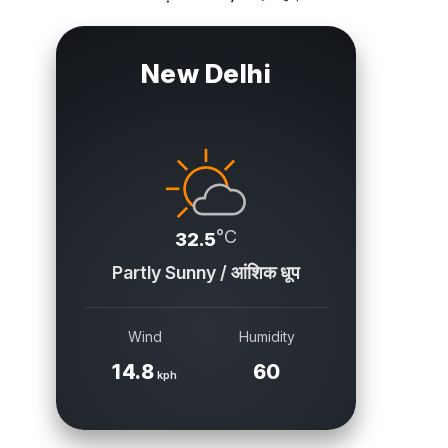
New Delhi
°C
32.5
Partly Sunny / आंशिक धूप
Wind
Humidity
14.8
60
kph