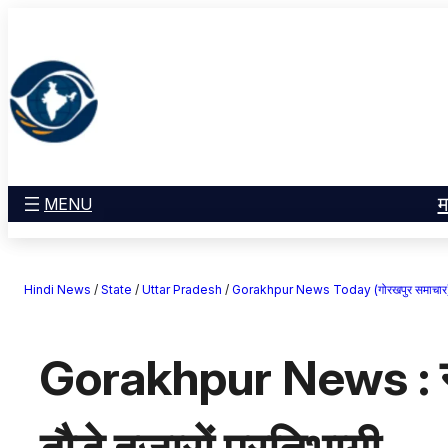
सामग्री
मनोरंजन
पर
खेल
जाएं
राज्य
आस्था
राष्ट्रीय
व्यापार
म
MENU
करियर
अंतरराष्ट्रीय
Hindi News
/
State
/
Uttar Pradesh
/
Gorakhpur News Today (गोरखपुर समाचार
राशिफल
एजुकेशन
Gorakhpur News : नमो
Facebook
Instagram
X