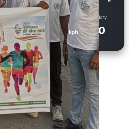
Wind
Humidity
14.8
60
kph