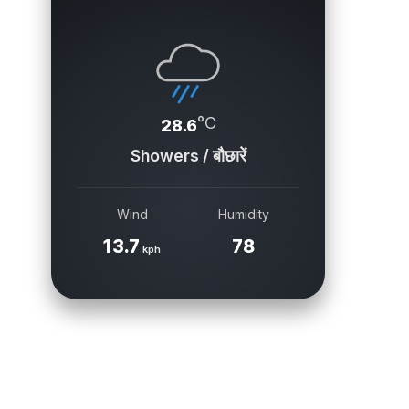
°C
28.6
Showers / बौछारें
Wind
Humidity
13.7
78
kph