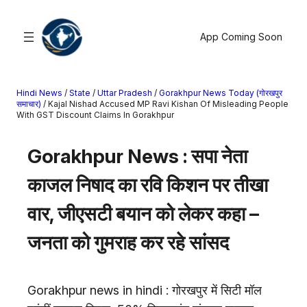
सामग्री
पर
App Coming Soon
जाएं
Hindi News
/
State
/
Uttar Pradesh
/
Gorakhpur News Today (गोरखपुर
खोजें
समाचार)
/
Kajal Nishad Accused MP Ravi Kishan Of Misleading People
With GST Discount Claims In Gorakhpur
मनोरंजन
Gorakhpur News : सपा नेता
खेल
राज्य
काजल निषाद का रवि किशन पर तीखा
आस्था
वार, जीएसटी बयान को लेकर कहा –
राष्ट्रीय
व्यापार
जनता को गुमराह कर रहे सांसद
करियर
अंतरराष्ट्रीय
Gorakhpur news in hindi : गोरखपुर में सिटी मॉल
राशिफल