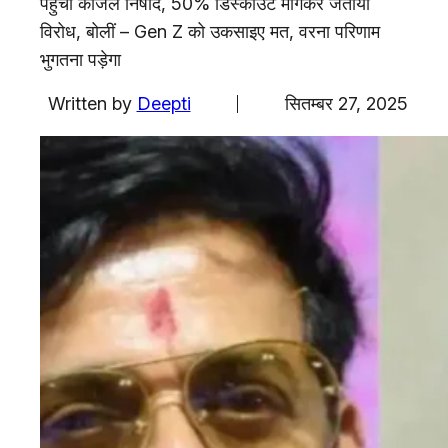
पहुंचीं काजल निषाद, 50% डिस्काउंट मांगकर जताया
एजुकेशन
विरोध, बोलीं – Gen Z को उकसाइए मत, वरना परिणाम
Facebook
Instagram
X
भुगतना पड़ेगा
Written by
Deepti
सितम्बर 27, 2025