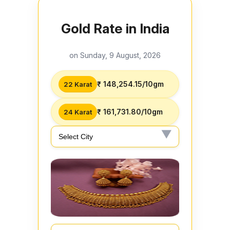
Gold Rate in India
on Sunday, 9 August, 2026
₹ 148,254.15/10gm
22 Karat
₹ 161,731.80/10gm
24 Karat