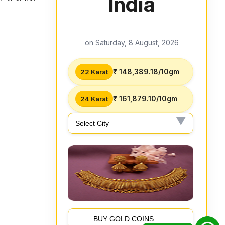
India
on Saturday, 8 August, 2026
₹ 148,389.18/10gm
22 Karat
₹ 161,879.10/10gm
24 Karat
BUY GOLD COINS