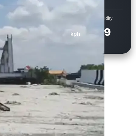
Wind
Humidity
19.1
69
kph