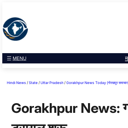
सामग्री
मनोरंजन
पर
खेल
जाएं
राज्य
आस्था
राष्ट्रीय
व्यापार
म
MENU
करियर
अंतरराष्ट्रीय
Hindi News
/
State
/
Uttar Pradesh
/
Gorakhpur News Today (गोरखपुर समाचार
राशिफल
एजुकेशन
Gorakhpur News: गोरख
Facebook
Instagram
X