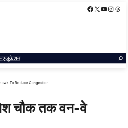
Facebook
X
YouTube
Insta
Thr
ल
एजुकेशन
 Chowk To Reduce Congestion
ेश चौक तक वन-वे