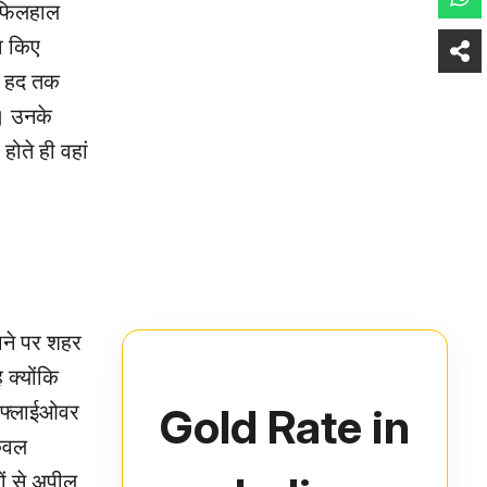
े फिलहाल
व किए
फी हद तक
। उनके
होते ही वहां
ाने पर शहर
 क्योंकि
Gold Rate in
ि फ्लाईओवर
केवल
ों से अपील