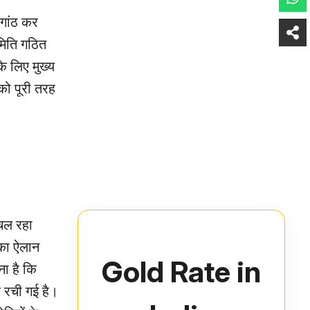
ठगांठ कर
मिति गठित
े लिए मुख्य
 को पूरी तरह
 चल रहा
 का ऐलान
Gold Rate in
ना है कि
श रची गई है।