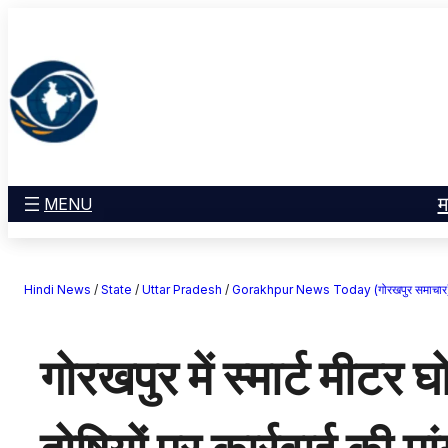
सामग्री
मनोरंजन
पर
खेल
जाएं
राज्य
आस्था
राष्ट्रीय
व्यापार
म
MENU
करियर
अंतरराष्ट्रीय
Hindi News
/
State
/
Uttar Pradesh
/
Gorakhpur News Today (गोरखपुर समाचार
राशिफल
एजुकेशन
गोरखपुर में स्मार्ट मीटर
Facebook
Instagram
X