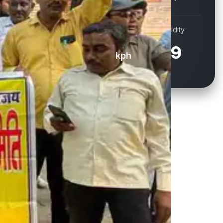
Wind
Humidity
19.1
69
kph