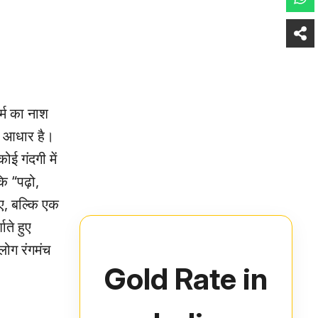
र्म का नाश
का आधार है।
ई गंदगी में
ि “पढ़ो,
िए, बल्कि एक
ते हुए
 लोग रंगमंच
Gold Rate in