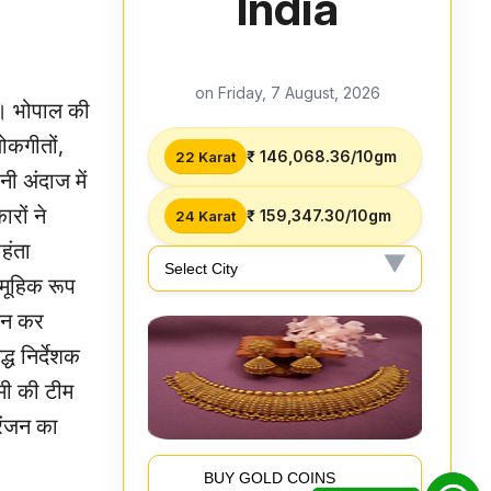
India
on Friday, 7 August, 2026
या। भोपाल की
ोकगीतों,
₹ 146,068.36/10gm
22 Karat
ी अंदाज में
रों ने
₹ 159,347.30/10gm
24 Karat
ोहंता
ामूहिक रूप
वलन कर
्ध निर्देशक
मी की टीम
रंजन का
BUY GOLD COINS