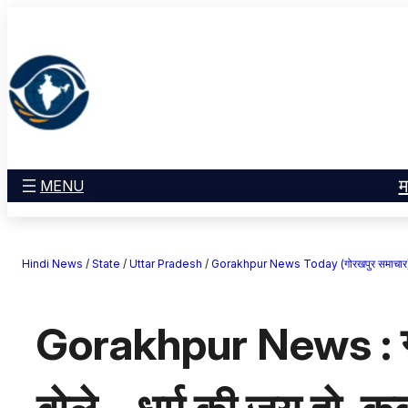
सामग्री
मनोरंजन
पर
खेल
जाएं
राज्य
आस्था
राष्ट्रीय
व्यापार
म
MENU
करियर
अंतरराष्ट्रीय
Hindi News
/
State
/
Uttar Pradesh
/
Gorakhpur News Today (गोरखपुर समाचार
राशिफल
एजुकेशन
Gorakhpur News : गोरख
Facebook
Instagram
X