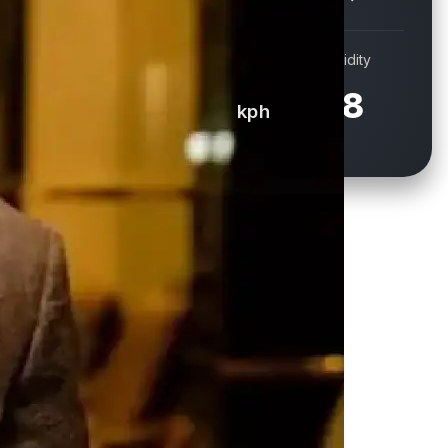
Wind
Humidity
13.7
78
kph