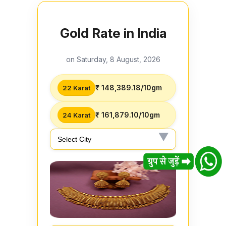
Gold Rate in India
on Saturday, 8 August, 2026
₹ 148,389.18/10gm
22 Karat
₹ 161,879.10/10gm
24 Karat