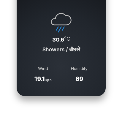
°C
30.6
Showers / बौछारें
Wind
Humidity
19.1
69
kph