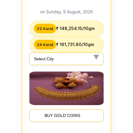
on Sunday, 9 August, 2026
₹ 148,254.15/10gm
22 Karat
₹ 161,731.80/10gm
24 Karat
BUY GOLD COINS