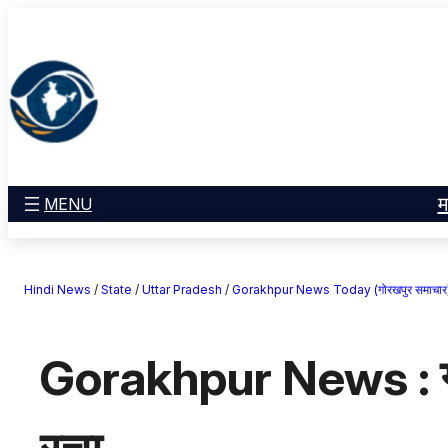
सामग्री
मनोरंजन
पर
खेल
जाएं
राज्य
आस्था
राष्ट्रीय
व्यापार
म
MENU
करियर
अंतरराष्ट्रीय
Hindi News
/
State
/
Uttar Pradesh
/
Gorakhpur News Today (गोरखपुर समाचार
राशिफल
एजुकेशन
Gorakhpur News : गोरखपु
Facebook
Instagram
X