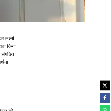
ा लक्ष्मी
दावा किया
क संगठित
र्थना