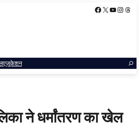
Facebook
X
YouTube
Insta
Thr
ल
एजुकेशन
िका ने धर्मांतरण का खेल