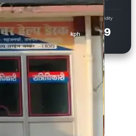
Wind
Humidity
19.1
69
kph