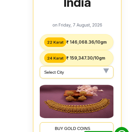
India
on Friday, 7 August, 2026
₹ 146,068.36/10gm
22 Karat
₹ 159,347.30/10gm
24 Karat
BUY GOLD COINS