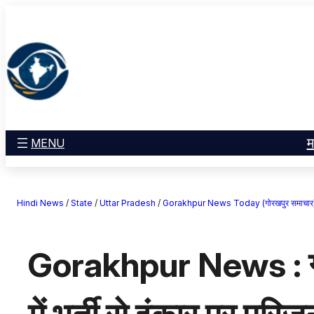
सामग्री
मनोरंजन
पर
खेल
जाएं
राज्य
आस्था
राष्ट्रीय
व्यापार
म
MENU
करियर
अंतरराष्ट्रीय
Hindi News
/
State
/
Uttar Pradesh
/
Gorakhpur News Today (गोरखपुर समाचार
राशिफल
एजुकेशन
Gorakhpur News : गोरख
Facebook
Instagram
X