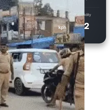
Wind
Humidity
16.9
72
kph