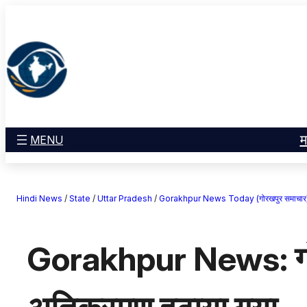
सामग्री
मनोरंजन
पर
खेल
जाएं
राज्य
आस्था
राष्ट्रीय
व्यापार
म
MENU
करियर
अंतरराष्ट्रीय
Hindi News
/
State
/
Uttar Pradesh
/
Gorakhpur News Today (गोरखपुर समाचार
राशिफल
एजुकेशन
Gorakhpur News: गोरखप
Facebook
Instagram
X