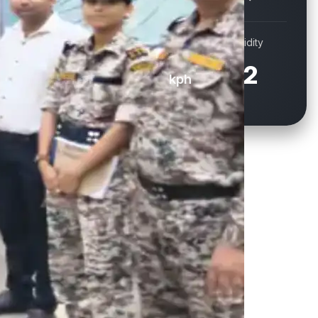
Wind
Humidity
16.9
72
kph