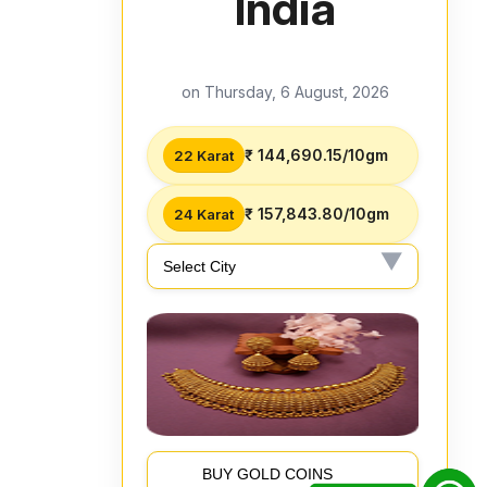
India
on Thursday, 6 August, 2026
₹ 144,690.15/10gm
22 Karat
₹ 157,843.80/10gm
24 Karat
BUY GOLD COINS