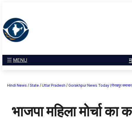
सामग्री
मनोरंजन
पर
खेल
जाएं
राज्य
आस्था
राष्ट्रीय
व्यापार
म
MENU
करियर
अंतरराष्ट्रीय
Hindi News
/
State
/
Uttar Pradesh
/
Gorakhpur News Today (गोरखपुर समाचार
राशिफल
एजुकेशन
भाजपा महिला मोर्चा का कां
Facebook
Instagram
X