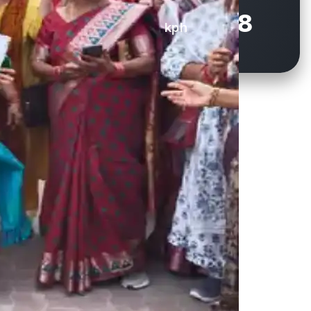
13.7
78
kph