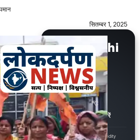
अपमान
सितम्बर 1, 2025
New Delhi
°C
28.6
Showers / बौछारें
Wind
Humidity