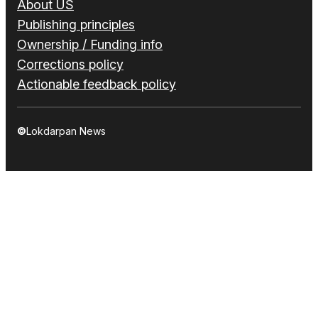
About US
Publishing principles
Ownership / Funding info
Corrections policy
Actionable feedback policy
©
Lokdarpan News