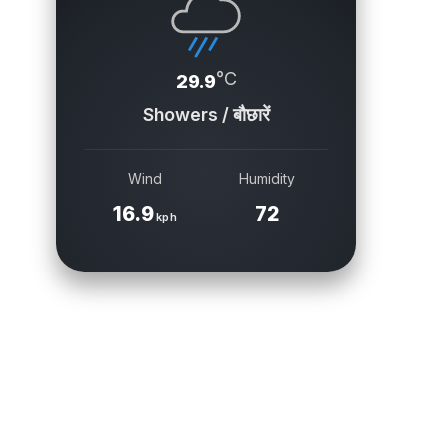
°C
29.9
Showers / बौछारें
Wind
Humidity
16.9
72
kph