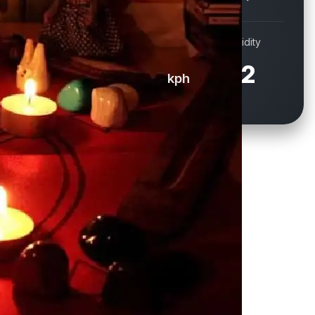
Wind
Humidity
16.9
72
kph