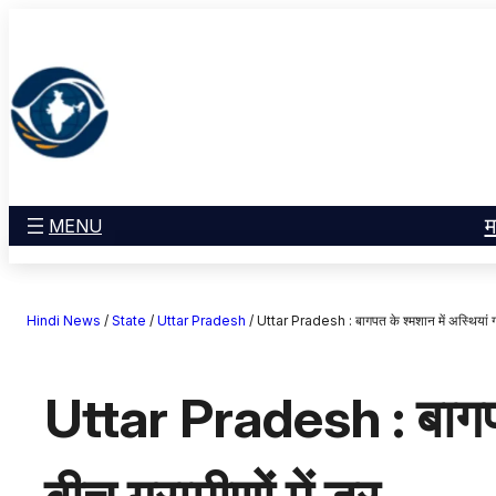
सामग्री
मनोरंजन
पर
खेल
जाएं
राज्य
आस्था
राष्ट्रीय
व्यापार
म
MENU
करियर
अंतरराष्ट्रीय
Hindi News
/
State
/
Uttar Pradesh
/
Uttar Pradesh : बागपत के श्मशान में अस्थियां गाय
राशिफल
एजुकेशन
Uttar Pradesh : बागपत क
Facebook
Instagram
X