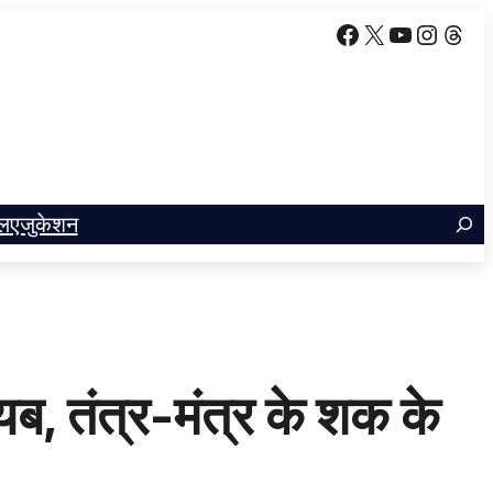
Facebook
X
YouTube
Insta
Thr
ल
एजुकेशन
ब, तंत्र-मंत्र के शक के