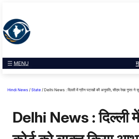
सामग्री
मनोरंजन
पर
खेल
जाएं
राज्य
आस्था
राष्ट्रीय
व्यापार
म
MENU
करियर
अंतरराष्ट्रीय
Hindi News
/
State
/
Delhi News : दिल्ली में ग्रीन पटाखों की अनुमति, सीएम रेखा गुप्ता ने स
राशिफल
एजुकेशन
Delhi News : दिल्ली में 
Facebook
Instagram
X