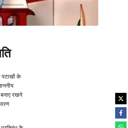
मति
न पटाखों के
 माननीय
न बनाए रखने
तावरण