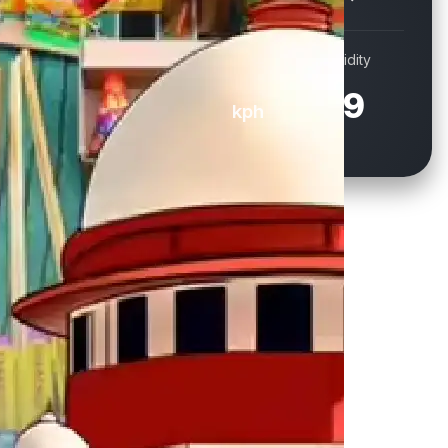
Wind
Humidity
19.1
69
kph