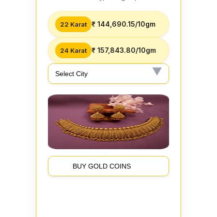
₹ 144,690.15/10gm
22 Karat
₹ 157,843.80/10gm
24 Karat
BUY GOLD COINS