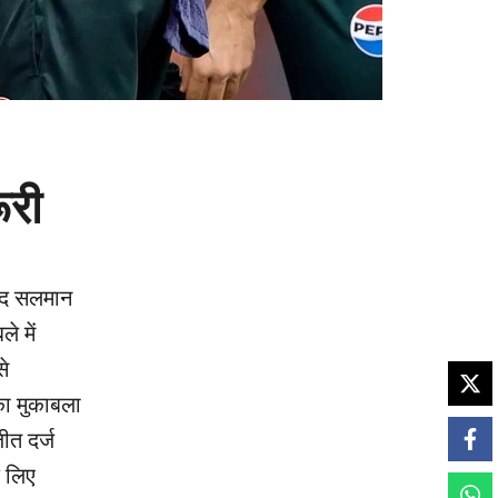
ूरी
बाद सलमान
े में
से
का मुकाबला
ीत दर्ज
े लिए