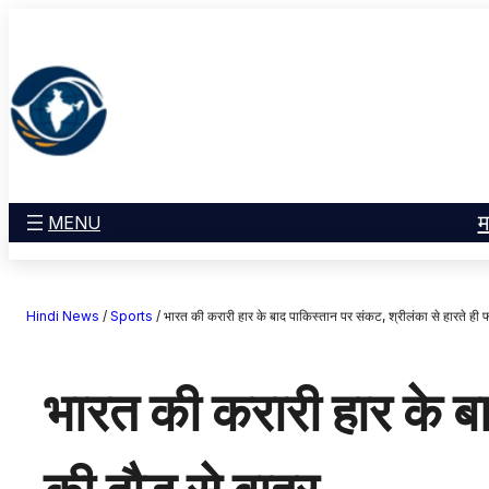
सामग्री
मनोरंजन
पर
खेल
जाएं
राज्य
आस्था
राष्ट्रीय
व्यापार
म
MENU
करियर
अंतरराष्ट्रीय
Hindi News
/
Sports
/
भारत की करारी हार के बाद पाकिस्तान पर संकट, श्रीलंका से हारते ही 
राशिफल
एजुकेशन
भारत की करारी हार के ब
Facebook
Instagram
X