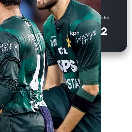
Wind
Humidity
16.9
72
kph