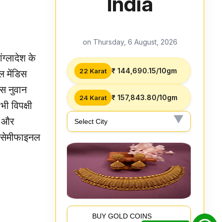
India
on Thursday, 6 August, 2026
ंग्लादेश के
₹ 144,690.15/10gm
22 Karat
ल मेंडिस
ास नुवान
₹ 157,843.80/10gm
24 Karat
भी विपक्षी
गा और
ा सेमीफाइनल
BUY GOLD COINS