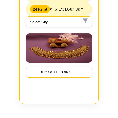
₹ 161,731.80/10gm
24 Karat
BUY GOLD COINS