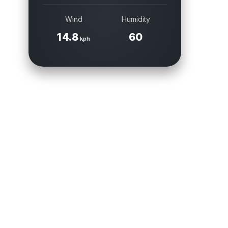
Wind
Humidity
14.8
60
kph