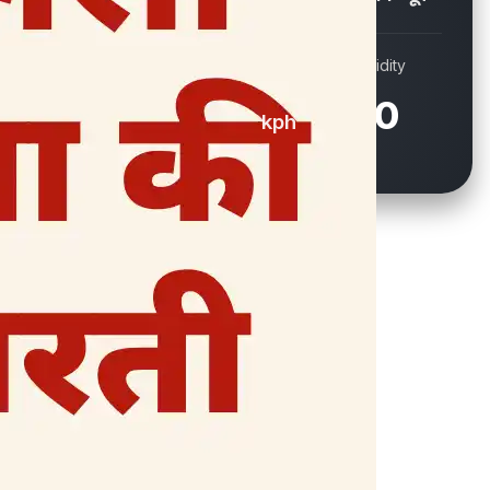
Wind
Humidity
14.8
60
kph