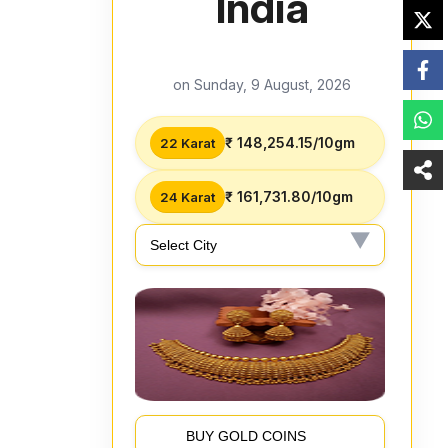
India
on Sunday, 9 August, 2026
₹ 148,254.15/10gm
22 Karat
₹ 161,731.80/10gm
24 Karat
BUY GOLD COINS