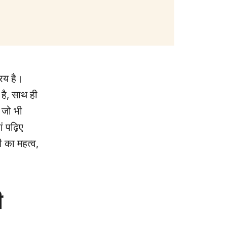
रिय है।
 है, साथ ही
 जो भी
ं पढ़िए
 का महत्व,
ी