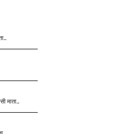
ा..
लसी माता..
ा..