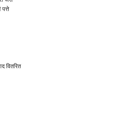
पत्ते
साद वितरित