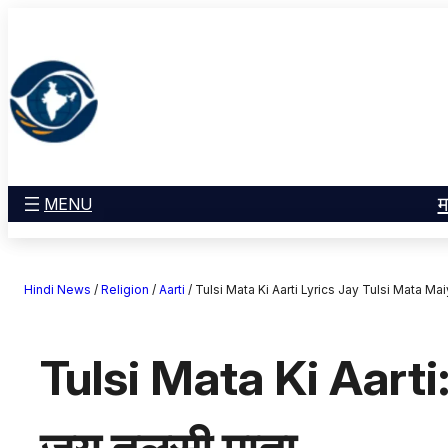
सामग्री
मनोरंजन
पर
खेल
जाएं
राज्य
आस्था
राष्ट्रीय
व्यापार
म
MENU
करियर
अंतरराष्ट्रीय
Hindi News
/
Religion
/
Aarti
/
Tulsi Mata Ki Aarti Lyrics Jay Tulsi Mata M
राशिफल
एजुकेशन
Tulsi Mata Ki Aarti: 
Facebook
Instagram
X