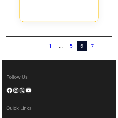
1
…
5
6
7
Follow Us
Facebook
Instagram
X
YouTube
Quick Links