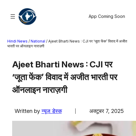
सामग्री
पर
App Coming Soon
जाएं
Hindi News
/
National
/
Ajeet Bharti News : CJI पर ‘जूता फेंक’ विवाद में अजीत
खोजें
भारती पर ऑनलाइन नाराज़गी
मनोरंजन
Ajeet Bharti News : CJI पर
खेल
‘जूता फेंक’ विवाद में अजीत भारती पर
राज्य
आस्था
ऑनलाइन नाराज़गी
राष्ट्रीय
व्यापार
Written by
न्यूज डेस्क
अक्टूबर 7, 2025
करियर
अंतरराष्ट्रीय
राशिफल