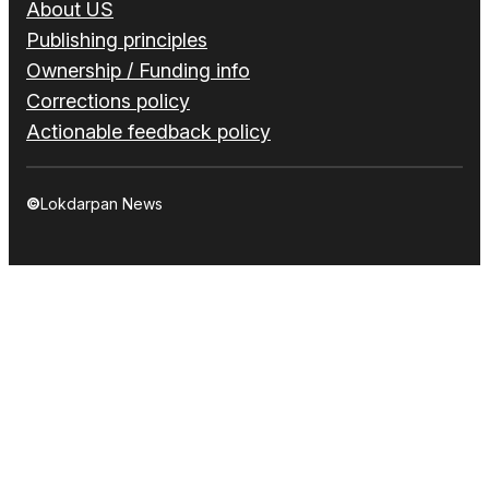
About US
Publishing principles
Ownership / Funding info
Corrections policy
Actionable feedback policy
©
Lokdarpan News