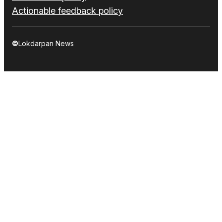
Actionable feedback policy
©
Lokdarpan News