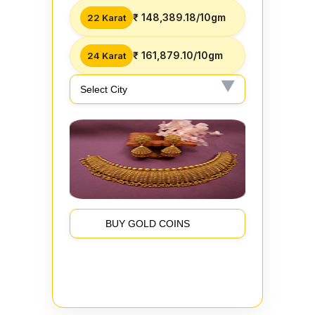
₹ 148,389.18/10gm
22 Karat
₹ 161,879.10/10gm
24 Karat
BUY GOLD COINS