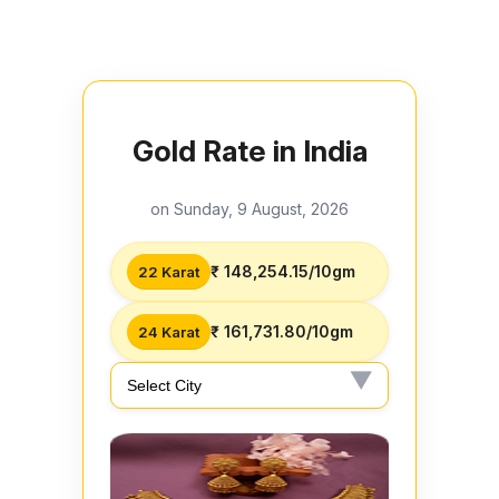
Gold Rate in India
on Sunday, 9 August, 2026
₹ 148,254.15/10gm
22 Karat
₹ 161,731.80/10gm
24 Karat