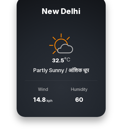
New Delhi
°C
32.5
Partly Sunny / आंशिक धूप
Wind
Humidity
14.8
60
kph