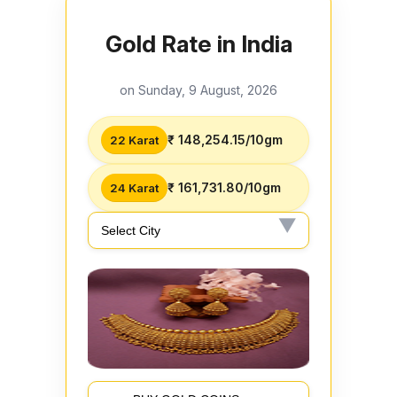
Gold Rate in India
on Sunday, 9 August, 2026
₹ 148,254.15/10gm
22 Karat
₹ 161,731.80/10gm
24 Karat