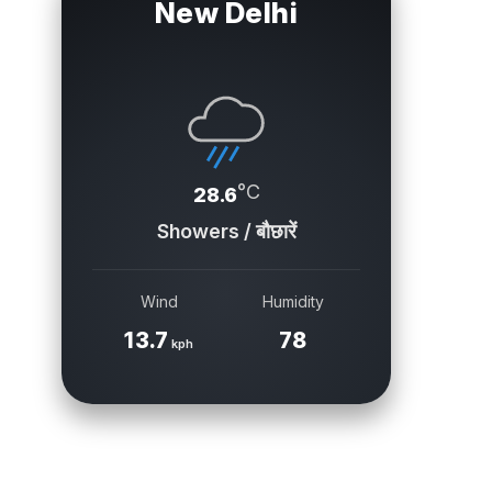
New Delhi
°C
28.6
Showers / बौछारें
Wind
Humidity
13.7
78
kph