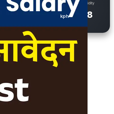
Wind
Humidity
13.7
78
kph