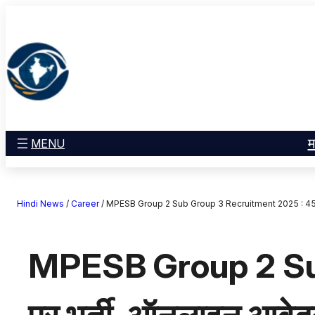
सामग्री
मनोरंजन
पर
खेल
जाएं
राज्य
आस्था
राष्ट्रीय
व्यापार
म
MENU
करियर
अंतरराष्ट्रीय
Hindi News
/
Career
/
MPESB Group 2 Sub Group 3 Recruitment 2025 : 454 पदों
राशिफल
एजुकेशन
MPESB Group 2 Sub
Facebook
Instagram
X