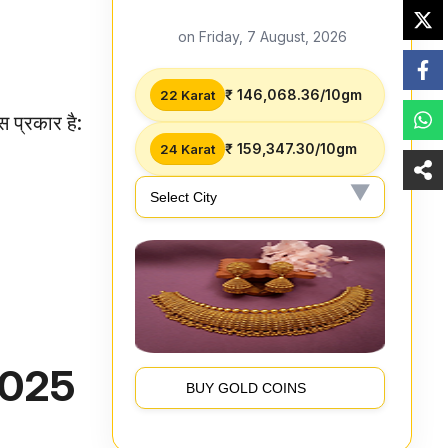
on Friday, 7 August, 2026
₹ 146,068.36/10gm
22 Karat
 प्रकार है:
₹ 159,347.30/10gm
24 Karat
2025
BUY GOLD COINS